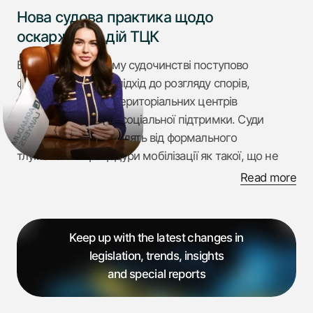
Нова судова практика щодо
оскарження дій ТЦК
В адміністративному судочинстві поступово
формується новий підхід до розгляду спорів,
пов’язаних з діями територіальних центрів
комплектування та соціальної підтримки. Суди
дедалі частіше відходять від формального
тлумачення процедури мобілізації як такої, що не
підлягає перегляду після її реалізації, та
Read more
застосовують підхід, орієнтований на реальний
захист порушених прав громадян.
Keep up with the latest changes in
legislation, trends, insights
Зазначена тенденція чітко простежується у справах
and special reports
№ 560/8465/24 та № 160/6554/25, у яких апеляційні
адміністративні суди дійшли висновку про