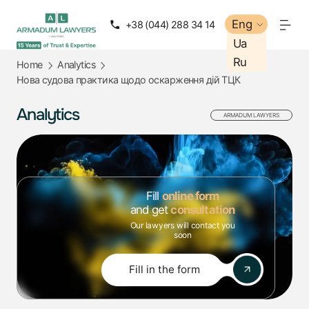
Eng
Eng
+38 (044) 288 34 14
+38 (050) 288 34 14
Ua
Ua
Ru
Ru
Home
Analytics
Нова судова практика щодо оскарження дій ТЦК
Analytics
ARMADUM LAWYERS
Fill
online form
and get
consultation
Our lawyers will contact you
soon
Fill in the form