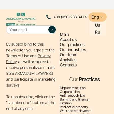
можливість визнання дій ТЦК протиправними,
скасування наказів про призов та усунення їх
правових наслідків навіть у випадках, коли особа
Eng
+38 (050) 288 34 14
фактично була призвана та проходила військову
Ua
службу.
Ru
Main
About us
By subscribing to this
Our practices
У справі №560/8465/24 апеляційний суд наголосив,
Our industries
newsletter, you agree to the
що наказ про призов під час мобілізації є актом
Our team
Terms of Use
and
Privacy
індивідуальної дії, який безпосередньо впливає на
Analytics
Policy,
as well as agree to
Contacts
обсяг прав і свобод конкретної особи.Реалізація
receive personalized emails
такого наказу не позбавляє його ознак владного
from ARMADUM LAWYERS
Our
Practices
рішення та не усуває права особи на судовий захист.
and participate in marketing
surveys.
Суд виходив із того, що ефективний захист не може
Dispute resolution
обмежуватися формальним констатуванням
Corporate law
Antimonopoly law
To unsubscribe, click on the
порушення, а повинен бути спрямований на
Banking and finance
"Unsubscribe" button at the
Taxation
відновлення порушеного права, що є ключовим
Intellectual property
end of any email.
Work and employment
принципом адміністративного судочинства.