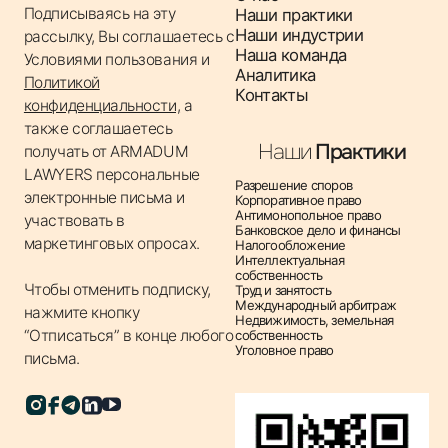
Подписываясь на эту
Наши практики
по соблюдению антикоррупционных норм и правил,
Наши индустрии
рассылку, Вы соглашаетесь с
анализ рисков коррупционных действий.
Наша команда
Условиями пользования
и
✔ Разработка антикоррупционных программ –
Аналитика
Политикой
помощь в создании и внедрении программ и
Контакты
конфиденциальности,
а
политик, предотвращающих коррупционные
также соглашаетесь
правонарушения.
Наши
Практики
получать от ARMADUM
✔ Аудит антикоррупционных практик – оценка
LAWYERS персональные
Разрешение споров
существующих антикоррупционных мер в
электронные письма и
Корпоративное право
Антимонопольное право
участвовать в
компании, выявление слабых мест и рекомендации
Банковское дело и финансы
маркетинговых опросах.
Налогообложение
по их улучшению.
Интеллектуальная
✔ Защита прав по делам о коррупции –
собственность
Чтобы отменить подписку,
Труд и занятость
представительство интересов клиентов по делам,
Международный арбитраж
нажмите кнопку
Недвижимость, земельная
связанным с обвинениями в коррупции.
“Отписаться” в конце любого
собственность
Уголовное право
✔ Консультации по вопросам соответствия –
письма.
обеспечение юридической поддержки в вопросах
комплаенса и соответствия антикоррупционным
нормам.