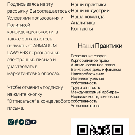
Подписываясь на эту
Наши практики
стратегий, предоставление рекомендаций по
Наши индустрии
рассылку, Вы соглашаетесь с
отчетности.
Наша команда
Условиями пользования
и
✔ Трансфертное ценообразование – поддержка
Аналитика
Политикой
Контакты
установления цен на межкомпанийные операции и
конфиденциальности,
а
подготовка документации для контролирующих
также соглашаетесь
Наши
Практики
органов.
получать от ARMADUM
LAWYERS персональные
✔ Налоговые проверки и обжалования решений –
Разрешение споров
электронные письма и
Корпоративное право
представительство интересов клиентов при
Антимонопольное право
участвовать в
проверках, обжалования решений налоговых
Банковское дело и финансы
маркетинговых опросах.
Налогообложение
органов.
Интеллектуальная
собственность
✔ Международное налоговое планирование –
Чтобы отменить подписку,
Труд и занятость
разработка схем оптимизации налоговой нагрузки в
Международный арбитраж
нажмите кнопку
Недвижимость, земельная
международных операциях.
“Отписаться” в конце любого
собственность
Уголовное право
письма.
✔ Налогообложение недвижимости и
корпоративных прав – консультации по
налогообложению сделок с недвижимостью и
корпоративным правам.