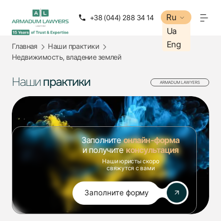
Ru
Ru
+38 (044) 288 34 14
+38 (050) 288 34 14
Ua
Ua
Eng
Eng
Главная
Наши практики
Недвижимость, владение землей
Наши
практики
ARMADUM LAWYERS
Заполните
онлайн-форма
и получите
консультация
Наши юристы скоро
свяжутся с вами
Заполните форму