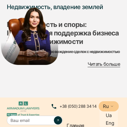
Недвижимость, владение землей
Недвижимость и споры:
Юридическая поддержка бизнеса
в сфере недвижимости
Надежное правовое сопровождение сделок с недвижимостью
и земельными вопросами
Читать больше
Юридическая компания ARMADUM LAWYERS
предлагает комплексные юридические услуги в
сфере недвижимости и земельных споров, помогая
бизнесу эффективно управлять активами, разрешать
конфликты и обеспечивать правовую чистоту
сделок.
Ru
+38 (050) 288 34 14
Наши услуги по недвижимости и земельным спорам
Ua
✔ Консультации по вопросам недвижимости –
Eng
Главная