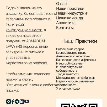
анализ правовых рисков, связанных с покупкой,
О нас
Подписываясь на эту
Наши практики
продажей, арендой и управлением
Наши индустрии
рассылку, Вы соглашаетесь с
недвижимостью.
Наша команда
Условиями пользования
и
✔ Оформление сделок с недвижимостью –
Аналитика
Политикой
правовое сопровождение сделок купли-продажи,
Контакты
конфиденциальности,
а
аренды, ипотеки, подготовка необходимой
также соглашаетесь
документации.
Наши
Практики
получать от ARMADUM
✔ Регистрация прав на недвижимость – помощь в
LAWYERS персональные
Разрешение споров
регистрации прав собственности, их изменения, а
электронные письма и
Корпоративное право
Антимонопольное право
участвовать в
также получении выписок из реестра.
Банковское дело и финансы
маркетинговых опросах.
Налогообложение
✔ Земельные споры – представительство
Интеллектуальная
интересов клиентов по спорам с государственными
собственность
Чтобы отменить подписку,
Труд и занятость
органами, соседями и другими сторонами,
Международный арбитраж
нажмите кнопку
Недвижимость, земельная
касающимися земельных участков.
“Отписаться” в конце любого
собственность
Уголовное право
✔ Аудит прав на недвижимость – проверка
письма.
правового статуса объектов недвижимости, анализ
истории прав собственности.