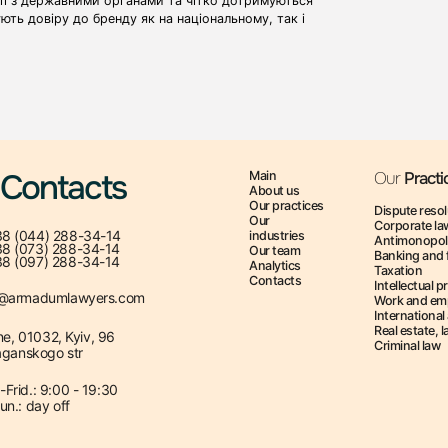
дії з державними органами та чітко дотримуються
ть довіру до бренду як на національному, так і
Contacts
Main
Our
Practi
About us
Our practices
Dispute resol
Our
Corporate la
8 (044) 288-34-14
industries
Antimonopol
8 (073) 288-34-14
Our team
Banking and 
8 (097) 288-34-14
Analytics
Taxation
Contacts
Intellectual p
e@armadumlawyers.com
Work and em
International 
Real estate, 
ne, 01032, Kyiv, 96
Criminal law
ganskogo str
Frid.: 9:00 - 19:30
un.: day off