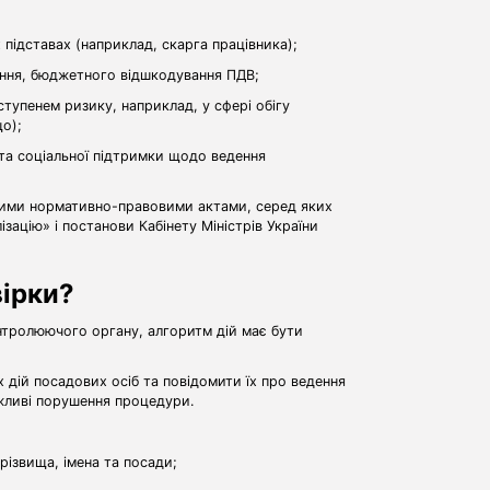
х підставах (наприклад, скарга працівника);
вання, бюджетного відшкодування ПДВ;
ступенем ризику, наприклад, у сфері обігу
о);
 та соціальної підтримки щодо ведення
мими нормативно-правовими актами, серед яких
ізацію» і постанови Кабінету Міністрів України
вірки?
тролюючого органу, алгоритм дій має бути
 дій посадових осіб та повідомити їх про ведення
жливі порушення процедури.
прізвища, імена та посади;