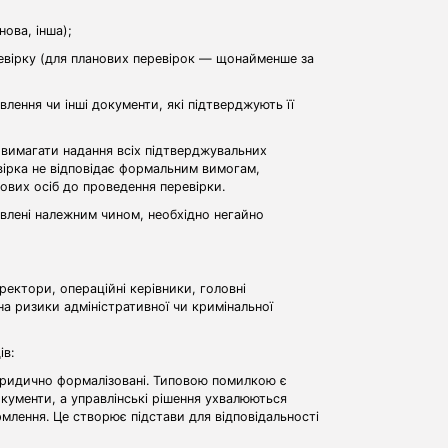
ова, інша);
ревірку (для планових перевірок — щонайменше за
влення чи інші документи, які підтверджують її
вимагати надання всіх підтверджувальних
вірка не відповідає формальним вимогам,
ових осіб до проведення перевірки.
явлені належним чином, необхідно негайно
ектори, операційні керівники, головні
а ризики адміністративної чи кримінальної
ів:
юридично формалізовані. Типовою помилкою є
кументи, а управлінські рішення ухвалюються
лення. Це створює підстави для відповідальності