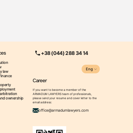
ces
+38 (044) 288 34 14
ution
w
Eng
y law
finance
Career
roperty
ployment
If you want to become a member of the
arbitration
ARMADUM LAWYERS team of professionals,
land ownership
please send your resume and cover letter to the
email address:
office@armadumlawyers.com