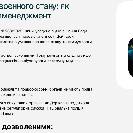
воєнного стану: як
опменеджмент
з №538/2025, яким уведено в дію рішення Ради
зпідставні перевірки бізнесу. Цей крок
иємства в умовах воєнного стану та стимулювати
аються законними. Тому компаніям слід не лише
 заздалегідь вибудовувати системну модель
ролюючі та правоохоронні органи не мають права
 законом винятків.
я з боку таких органів, як Державна податкова
а регуляторна служба, Національна поліція,
а інших.
я дозволеними: