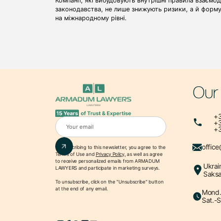
Компанії, які вибудовують внутрішні правила взаємо
законодавства, не лише знижують ризики, а й формую
на міжнародному рівні.
Our
+3
+3
+3
offic
By subscribing to this newsletter, you agree to the
Terms of Use
and
Privacy Policy,
as well as agree
to receive personalized emails from ARMADUM
Ukrai
LAWYERS and participate in marketing surveys.
Saksa
To unsubscribe, click on the "Unsubscribe" button
at the end of any email.
Mond.-
Sat.-S