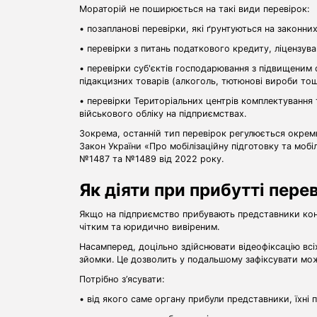
Мораторій не поширюється на такі види перевірок:
• позапланові перевірки, які ґрунтуються на законни
• перевірки з питань податкового кредиту, ліцензу
• перевірки суб'єктів господарювання з підвищеним 
підакцизних товарів (алкоголь, тютюнові вироби тощ
• перевірки Територіальних центрів комплектування
військового обліку на підприємствах.
Зокрема, останній тип перевірок регулюється окре
Закон України «Про мобілізаційну підготовку та мобіл
№1487 та №1489 від 2022 року.
Як діяти при прибутті пере
Якщо на підприємство прибувають представники кон
чітким та юридично вивіреним.
Насамперед, доцільно здійснювати відеофіксацію всіх
зйомки. Це дозволить у подальшому зафіксувати мо
Потрібно з’ясувати:
• від якого саме органу прибули представники, їхні 