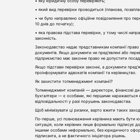
• яку юридичну особу перевіряють;
• який вид перевірки проводиться (планова, позаплан
• чи було направлено офіційне повідомлення про пе
10 днів до початку);
• яка правова підстава перевірки, у тому числі напра
законність.
Законодавство надає представникам компанії право 
документів. Якщо документи не пред’явлені або пере
підприємство має законне право не допустити посад
Якщо підстави перевірки законні, а документи пред’
проінформувати адвокатів компанії та керівництво.
Як захистити топменеджмент компанії?
Топменеджмент компаній — директори, фінансові дир
бухгалтери — є особами, які першими наражаються н
відповідальності у разі порушень законодавства.
Щоб мінімізувати ці ризики, варто вжити таких заход
По-перше, усі повноваження керівника мають бути 
ситуація, коли керівник лише формально підписує до
іншими особами неформально, без юридичного оформ
підписанта, а не фактичного ініціатора рішень.