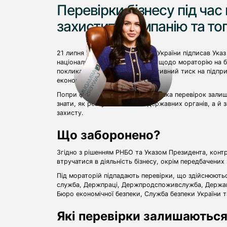
Перевірки бізнесу під час 
захистити компанію та т
21 липня 2025 року Президент України підписав Ука
національної безпеки і оборони щодо мораторію на бе
покликаний знизити адміністративний тиск на підпр
економічну активність.
Попри формальне обмеження, низка перевірок залиш
знати, як реагувати на візит державних органів, а й
захисту.
Що заборонено?
Згідно з рішенням РНБО та Указом Президента, конт
втручатися в діяльність бізнесу, окрім передбачених
Під мораторій підпадають перевірки, що здійснюютьс
служба, Держпраці, Держпродспоживслужба, Державн
Бюро економічної безпеки, Служба безпеки України т
Які перевірки залишаютьс