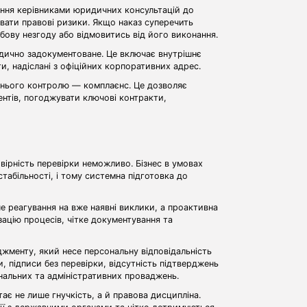
ання керівниками юридичних консультацій до
вати правові ризики. Якщо наказ суперечить
бову незгоду або відмовитись від його виконання.
дично задокументоване. Це включає внутрішнє
и, надіслані з офіційних корпоративних адрес.
шнього контролю — комплаєнс. Це дозволяє
ентів, погоджувати ключові контракти,
ірність перевірки неможливо. Бізнес в умовах
табільності, і тому системна підготовка до
 реагування на вже наявні виклики, а проактивна
зацію процесів, чітке документування та
жменту, який несе персональну відповідальність
и, підписи без перевірки, відсутність підтверджень
нальних та адміністративних проваджень.
є не лише гнучкість, а й правова дисципліна.