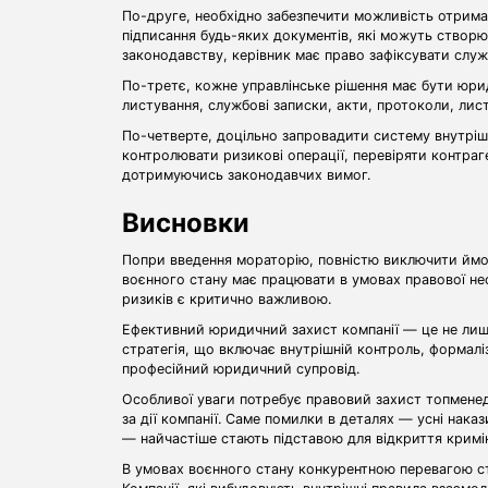
По-друге, необхідно забезпечити можливість отрим
підписання будь-яких документів, які можуть створю
законодавству, керівник має право зафіксувати служ
По-третє, кожне управлінське рішення має бути юри
листування, службові записки, акти, протоколи, лист
По-четверте, доцільно запровадити систему внутрі
контролювати ризикові операції, перевіряти контраг
дотримуючись законодавчих вимог.
Висновки
Попри введення мораторію, повністю виключити ймов
воєнного стану має працювати в умовах правової нес
ризиків є критично важливою.
Ефективний юридичний захист компанії — це не лише
стратегія, що включає внутрішній контроль, формалі
професійний юридичний супровід.
Особливої уваги потребує правовий захист топменед
за дії компанії. Саме помилки в деталях — усні наказ
— найчастіше стають підставою для відкриття кримі
В умовах воєнного стану конкурентною перевагою ста