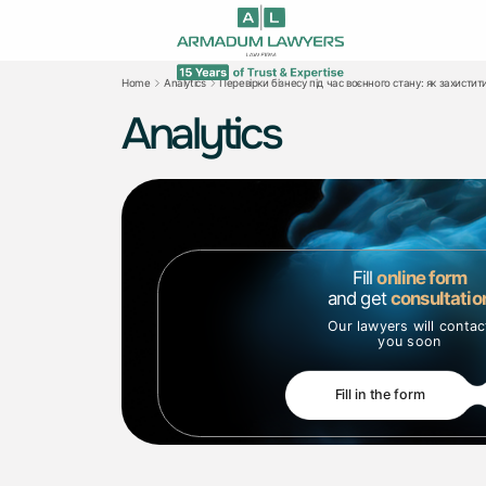
Home
Analytics
Перевірки бізнесу під час воєнного стану: як захист
Analytics
Fill
online form
and get
consultatio
Our lawyers will contac
you soon
Fill in the form