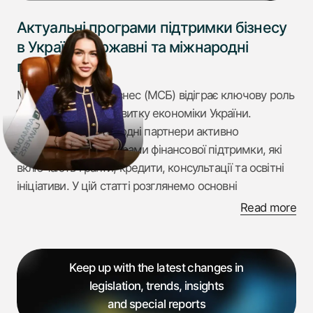
Актуальні програми підтримки бізнесу
в Україні: державні та міжнародні
гранти
Малий і середній бізнес (МСБ) відіграє ключову роль
у відновленні та розвитку економіки України.
Держава та міжнародні партнери активно
впроваджують програми фінансової підтримки, які
включають гранти, кредити, консультації та освітні
ініціативи. У цій статті розглянемо основні
можливості, якими можуть скористатися підприємці
Read more
вже сьогодні.
Державна ініціатива «єРобота»:
Keep up with the latest changes in
12 мільярдів гривень у розвиток
legislation, trends, insights
МСБ
and special reports