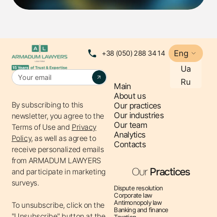
Програма«єРобота» – це комплексна державна
грантова ініціатива, яка охоплює шість напрямів
підтримки:
Мікрогранти на відкриття бізнесу
Eng
+38 (050) 288 34 14
Гранти для переробних підприємств
Ua
Підтримка садівництва та тепличного
Ru
Main
господарства
About us
Гранти на створення IT-стартапів та навчання
By subscribing to this
Our practices
IT-фахівців
Our industries
newsletter, you agree to the
Our team
Фінансування для ветеранів та членів їхніх
Terms of Use
and
Privacy
Analytics
Policy,
as well as agree to
сімей
Contacts
receive personalized emails
Освітні можливості для підприємців
from ARMADUM LAWYERS
У 2024–2025 роках у межах цієї програми було
Our
Practices
and participate in marketing
інвестовано близько
12 млрд грн
, а підтримку
surveys.
Dispute resolution
отримали майже
25 тисяч підприємців
. За
Corporate law
Antimonopoly law
To unsubscribe, click on the
офіційною інформацією,близько 75% цих коштів
Banking and finance
"Unsubscribe" button at the