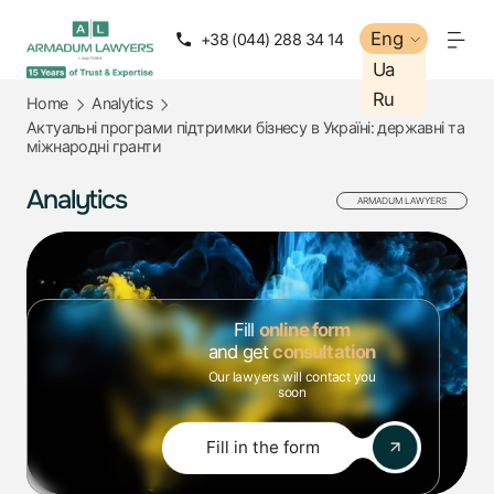
Eng
Eng
+38 (044) 288 34 14
+38 (050) 288 34 14
Ua
Ua
Ru
Ru
Home
Analytics
Актуальні програми підтримки бізнесу в Україні: державні та
міжнародні гранти
Analytics
ARMADUM LAWYERS
Fill
online form
and get
consultation
Our lawyers will contact you
soon
Fill in the form