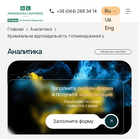
Ru
Ru
+38 (044) 288 34 14
+38 (050) 288 34 14
Ua
Ua
Eng
Eng
Главная
Аналитика
Кримінальна відповідальність топменеджменту
Аналитика
ARMADUM LAWYERS
Заполните
онлайн-форма
и получите
консультация
Наши юристы скоро
свяжутся с вами
Заполните форму