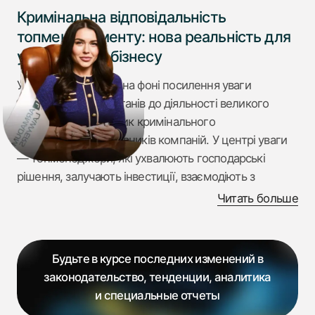
Кримінальна відповідальність
топменеджменту: нова реальність для
українського бізнесу
У 2024–2025 роках, на фоні посилення уваги
правоохоронних органів до діяльності великого
бізнесу, зростає ризик кримінального
переслідування керівників компаній. У центрі уваги
— топменеджери, які ухвалюють господарські
рішення, залучають інвестиції, взаємодіють з
державними органами або розпоряджаються
Читать больше
фінансовими ресурсами.
Особливо актуальним це питання стає для
підприємств, які:
Будьте в курсе последних изменений в
законодательство, тенденции, аналитика
беруть участь у публічних закупівлях;
и специальные отчеты
мають іноземних бенефіціарів або