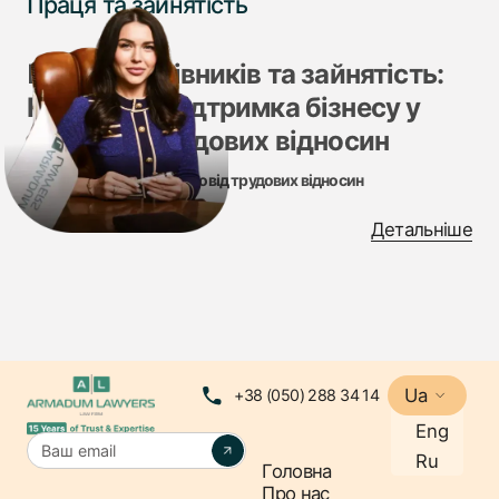
Праця та зайнятість
Права працівників та зайнятість:
Юридична підтримка бізнесу у
питаннях трудових відносин
Надійний правовий супровід трудових відносин
Юридична компанія ARMADUM LAWYERS надає
Детальніше
комплексні юридичні послуги у сфері трудового
права, допомагаючи бізнесу формувати законодавчо
правильні трудові відносини, вирішувати спори та
забезпечувати захист прав працівників.
Наші послуги з трудового права та зайнятості
Ua
+38 (050) 288 34 14
✔ Консультації з питань трудового права – аналіз
Eng
трудових договорів, політик компанії та відповідність
Ru
вимогам законодавства.
Головна
Про нас
✔ Оформлення трудових відносин – підготовка та