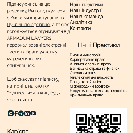
Підписуючись на цю
Наші практики
аналіз трудових договорів, колективних угод, правил
Наші індустрії
розсилку, Ви погоджуєтеся
внутрішнього трудового розпорядку.
Наша команда
з
Умовами користування
та
✔ Розв’язання трудових спорів – представництво
Аналітика
Публічною офертою
, а також
Контакти
інтересів клієнтів у спорах з працівниками,
погоджуєтеся отримувати від
включаючи питання звільнення, оскарження
ARMADUM LAWYERS
Наші
Практики
дисциплінарних стягнень та виплат.
персоналізовані електронні
листи та брати участь у
✔ Консультації щодо звітності та кадрових питань –
Вирішення спорів
марекетингових
Корпоративне право
допомога в підготовці звітності для державних
Антимонопольне право
опитуваннях.
органів, консультації з кадрового обліку.
Банківська справа та фінанси
Оподаткування
✔ Аудит трудових відносин – перевірка дотримання
Інтелектуальна власність
Щоб скасувати підписку,
Праця та зайнятість
трудового законодавства, аналіз практики ведення
натисніть на кнопку
Міжнародний арбітраж
кадрових справ.
Нерухомість, земельна власність
“Відписатися”в кінці будь-
Кримінальне право
✔ Захист прав працівників – правова допомога у
якого листа.
випадках порушення прав працівників, консультації
щодо колективних переговорів.
Чому юридична підтримка у сфері праці важлива?
Карʼєра