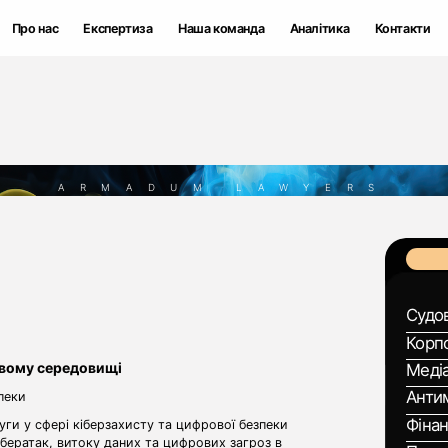
Про нас
Про нас
Експертиза
Експертиза
Наша команда
Наша команда
Аналітика
Аналітика
Контакти
Контакти
ARMADUM LAWYERS
Судов
Корп
овому середовищі
Медіа
Анти
пеки
Фіна
и у сфері кіберзахисту та цифрової безпеки
ібератак, витоку даних та цифрових загроз в