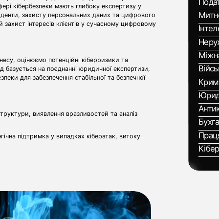
Пода
сфері кібербезпеки мають глибоку експертизу у
Митн
циденти, захисту персональних даних та цифрового
 захист інтересів клієнтів у сучасному цифровому
Інтел
Нерух
Міжн
есу, оцінюємо потенційні кіберризики та
Війсь
д базується на поєднанні юридичної експертизи,
зпеки для забезпечення стабільної та безпечної
Крим
Юриди
Анти
аструктури, виявлення вразливостей та аналіз
Бухг
Праця
гічна підтримка у випадках кібератак, витоку
Кібе
іденційності та приведення діяльності компанії у
ктів.
р та політик інформаційної безпеки відповідно до
ідтримка у питаннях онлайн-шахрайства, захисту
ровому просторі.