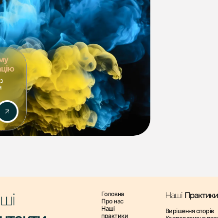
ка транскордонних IT- та fintech-проєктів із
изи та сучасних рішень у сфері кібербезпеки.
итаннях цифрової безпеки та захисту даних.
му
ацію
сту під специфіку кожного бізнесу.
з
ормації та інтересів клієнтів.
м
 критичні кіберзагрози та інциденти.
рофесіоналами!
х фінансових і репутаційних втрат компанії.
M LAWYERS, які допоможуть створити ефективну
шого бізнесу в цифровому середовищі.
ші
Головна
Наші
Практики
Про нас
Наші
Вирішення спорів
практики