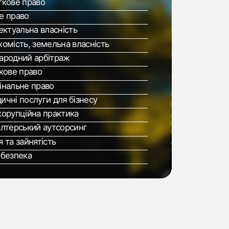
ткове право
е право
ектуальна власність
омість, земельна власність
ародний арбітраж
кове право
інальне право
чні послуги для бізнесу
корупційна практика
алтерський аутсорсинг
 та зайнятість
рбезпека