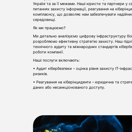
Україні та за її межами. Наші юристи та партнери у 
питаннях захисту інформації, реагування на кіберін
комплаєнсу, що дозволяє нам забезпечувати надійний
середовищі.
Як ми працюємо?
Ми детально аналізуємо цифрову інфраструктуру бізн
розробляємо ефективну стратегію захисту. Наш підхі
технічного аудиту та міжнародних стандартів кібербе
роботи компанії.
Наші послуги включають:
• Аудит кібербезпеки – оцінка рівня захисту IT-інфр
ризиків.
• Реагування на кіберінциденти – юридична та страте
даних або несанкціонованого доступу.
• Захист персональних даних – розробка політик конф
відповідність до вимог GDPR та інших нормативних а
• Кіберкомплаєнс – впровадження внутрішніх процеду
міжнародних стандартів.
• Захист цифрових активів та репутації – правова п
ділової репутації та інтелектуальної власності в циф