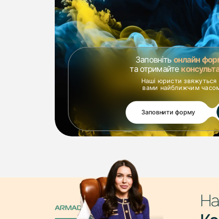
• Супровід міжнародних проєктів – юридична підтрим
дотриманням міжнародних вимог кібербезпеки.
Чому обирають ARMADUM LAWYERS?
• Комплексний підхід – поєднання юридичної експерт
• Глибока експертиза – досвід супроводу бізнесу у п
Заповніть
онлайн фор
та отримайте
консульт
• Персоналізовані рішення – адаптація стратегії захи
Наші юристи звяжуться 
• Конфіденційність та безпека – гарантуємо захист інф
вами найближчим часо
• Оперативна підтримка 24/7 – швидке реагування на
Захищайте свій бізнес у цифровому світі разом із п
Заповнити форму
Кібератаки та витоки даних можуть завдати серйозни
Довірте кіберзахист досвідченим фахівцям ARMADU
систему безпеки та забезпечать правовий захист ва
На