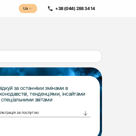
+38 (050) 288 34 14
+38 (044) 288 34 14
Ua
Ua
ідкуй за останніми змінами в
конодавстві, тенденціями, інсайтами
 спеціальними звітами
ільтрація за послугою