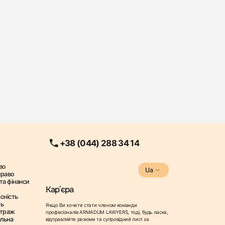
+38 (044) 288 34 14
во
Ua
право
та фінанси
Карʼєра
сність
ть
Якщо Ви хочете стати членом команди
ітраж
професіоналів ARMADUM LAWYERS, тоді, будь ласка,
ельна
відправляйте резюме та супровідний лист за