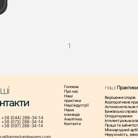
1
ші
Головна
Наші
Практики
Про нас
Наші
Вирішення спорів
нтакти
практики
Корпоративне пра
Наші індустрії
Антимонопольне 
Наша
Банківська справа 
команда
Оподаткування
+38 (044) 288-34-14
Аналітика
Інтелектуальна вла
+38 (073) 288-34-14
Контакти
+38 (097) 288-34-14
Праця та зайнятіс
Міжнародний арб
Нерухомість, зем
fice@armadumlawyers.com