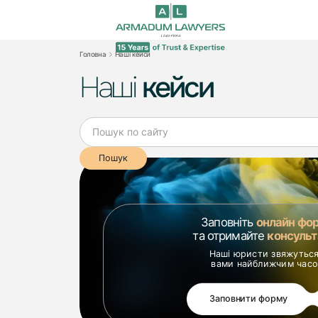
Головна
Наші кейси
Наші
кейси
Заповніть
онлайн фо
та отримайте
консульт
Наші юристи звяжуться
вами найближчим час
Заповнити форму