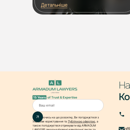
Детальніше
На
Ко
Підписуючись на цю розсилку, Ви погоджуєтеся з
Умовами користування
та
Публічною офертою
, а
також погоджуєтеся отримувати від ARMADUM
of
LAWYERS персоналізовані електронні листи та