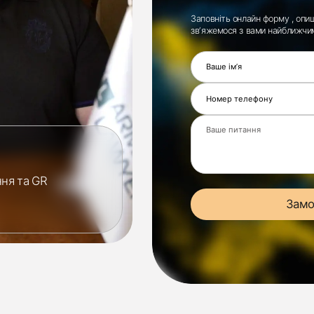
Заповніть онлайн форму , опиш
звʼяжемося з вами найближчи
ч
ння та GR