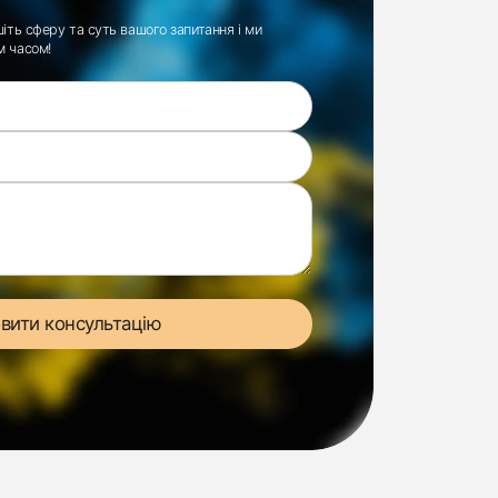
іть сферу та суть вашого запитання і ми
м часом!