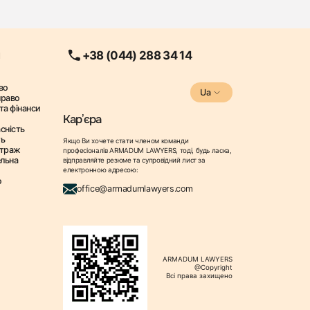
+38 (044) 288 34 14
во
Ua
право
та фінанси
Карʼєра
сність
ть
Якщо Ви хочете стати членом команди
ітраж
професіоналів ARMADUM LAWYERS, тоді, будь ласка,
ельна
відправляйте резюме та супровідний лист за
електронною адресою:
о
office@armadumlawyers.com
ARMADUM LAWYERS
@Copyright
Всі права захищено