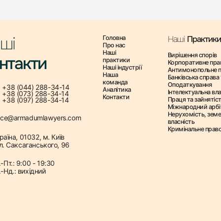
ші
Головна
Наші
Практики
Про нас
Наші
Вирішення спорів
нтакти
практики
Корпоративне пра
Наші індустрії
Антимонопольне 
Наша
Банківська справа 
команда
Оподаткування
+38 (044) 288-34-14
Аналітика
Інтелектуальна вла
+38 (073) 288-34-14
Контакти
+38 (097) 288-34-14
Праця та зайнятіс
Міжнародний арб
Нерухомість, зем
fice@armadumlawyers.com
власність
Кримінальне прав
раїна, 01032, м. Київ
л. Саксаганського, 96
-Пт.: 9:00 - 19:30
.-Нд.: вихідний