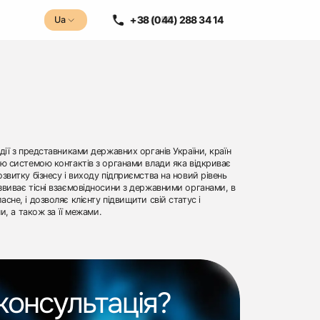
+38 (050) 288 34 14
+38 (044) 288 34 14
Ua
Ua
дії з представниками державних органів України, країн
ою системою контактів з органами влади яка відкриває
звитку бізнесу і виходу підприємства на новий рівень
звиває тісні взаємовідносини з державними органами, в
сне, і дозволяє клієнту підвищити свій статус і
и, а також за її межами.
консультація?