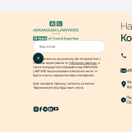
На
Ко
Підписуючись на цю розсилку, Ви погоджуєтеся з
Умовами користування
та
Публічною офертою
, а
також погоджуєтеся отримувати від ARMADUM
of
LAWYERS персоналізовані електронні листи та
брати участь у марекетингових опитуваннях.
Ук
Щоб скасувати підписку, натисніть на кнопку
ву
“Відписатися”в кінці будь-якого листа.
Пн.
Сб