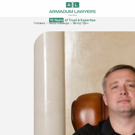
Головна
Наша команда
Віктор Трач