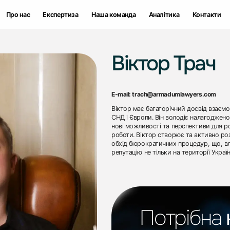
Про нас
Про нас
Експертиза
Експертиза
Наша команда
Наша команда
Аналітика
Аналітика
Контакти
Контакти
Віктор Трач
E-mail: trach@armadumlawyers.com
Віктор має багаторічний досвід взаємо
СНД і Європи. Він володіє налагоджен
нові можливості та перспективи для ро
роботи. Віктор створює та активно ро
обхід бюрократичних процедур, що, вла
репутацію не тільки на території Україн
Потрібна