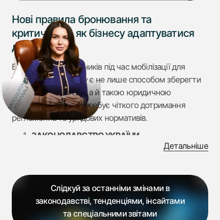
Нові правила бронювання та
критичності: як бізнесу адаптуватися
до змін?
Бронювання працівників під час мобілізації для
українського бізнесу є не лише способом зберегти
кадровий потенціал, а й такою юридичною
процедурою, що потребує чіткого дотримання
регламентів та урядових нормативів.
ЗАКОНОДАВСТВО УКРАЇНИ
Детальніше
Згідно з
Постановою Кабінету Міністрів України від
30 травня 2026 р. № 692
:
«Внести до постанови Кабінету Міністрів України від
Слідкуй за останніми змінами в
27 січня 2023 р. № 76 “Деякі питання реалізації
законодавстві, тенденціями, інсайтами
положень Закону України “Про мобілізаційну
та спеціальними звітами